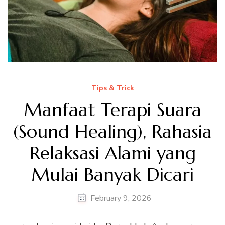
Tips & Trick
Manfaat Terapi Suara
(Sound Healing), Rahasia
Relaksasi Alami yang
Mulai Banyak Dicari
February 9, 2026