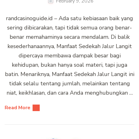
February 9, 2026
randcasinoguide.id – Ada satu kebiasaan baik yang
sering dibicarakan, tapi tidak semua orang benar-
benar memahaminya secara mendalam. Di balik
kesederhanaannya, Manfaat Sedekah Jalur Langit
dipercaya membawa dampak besar bagi
kehidupan, bukan hanya soal materi, tapi juga
batin. Menariknya, Manfaat Sedekah Jalur Langit ini
tidak selalu tentang jumlah, melainkan tentang
niat, keikhlasan, dan cara Anda menghubungkan …
Read More