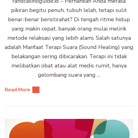
randcasinoguide.id – Pernahkah Anda merasa
pikiran begitu penuh, tubuh lelah, tetapi sulit
benar-benar beristirahat? Di tengah ritme hidup
yang makin cepat, banyak orang mulai melirik
metode relaksasi yang lebih alami. Salah satunya
adalah Manfaat Terapi Suara (Sound Healing) yang
belakangan sering dibicarakan. Terapi ini tidak
melibatkan obat atau alat medis rumit, hanya
gelombang suara yang …
Read More