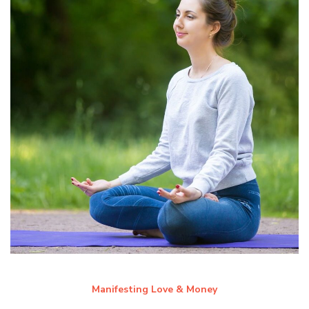
Manifesting Love & Money