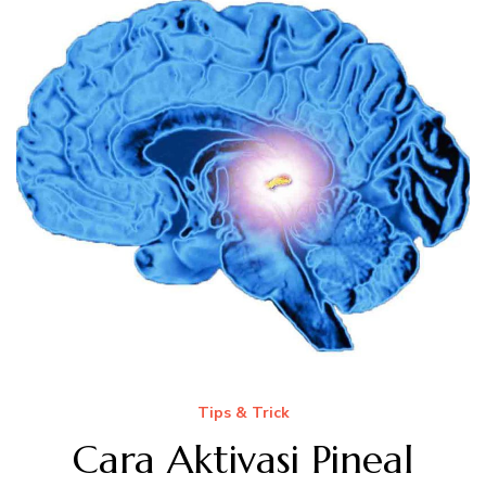
Tips & Trick
Cara Aktivasi Pineal