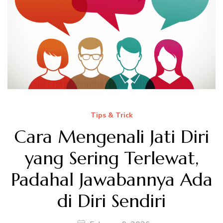
Tips & Trick
Cara Mengenali Jati Diri
yang Sering Terlewat,
Padahal Jawabannya Ada
di Diri Sendiri