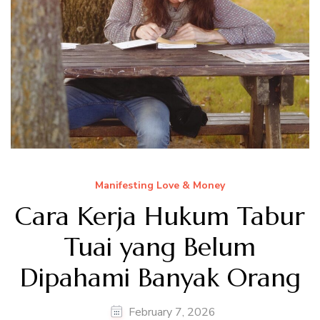
Manifesting Love & Money
Cara Kerja Hukum Tabur
Tuai yang Belum
Dipahami Banyak Orang
February 7, 2026