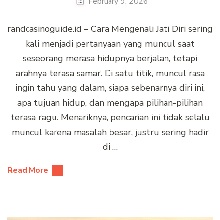
February 9, 2026
randcasinoguide.id – Cara Mengenali Jati Diri sering
kali menjadi pertanyaan yang muncul saat
seseorang merasa hidupnya berjalan, tetapi
arahnya terasa samar. Di satu titik, muncul rasa
ingin tahu yang dalam, siapa sebenarnya diri ini,
apa tujuan hidup, dan mengapa pilihan-pilihan
terasa ragu. Menariknya, pencarian ini tidak selalu
muncul karena masalah besar, justru sering hadir
di …
Read More