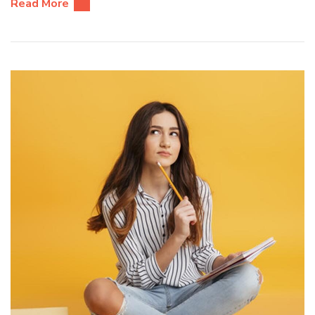
Read More