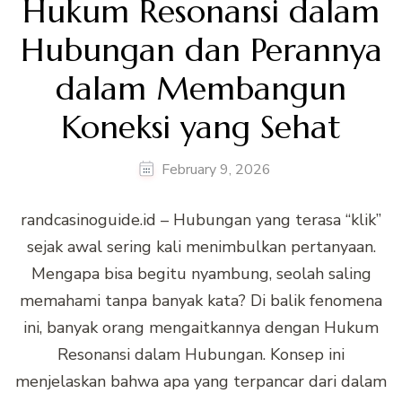
Hukum Resonansi dalam
Hubungan dan Perannya
dalam Membangun
Koneksi yang Sehat
February 9, 2026
randcasinoguide.id – Hubungan yang terasa “klik”
sejak awal sering kali menimbulkan pertanyaan.
Mengapa bisa begitu nyambung, seolah saling
memahami tanpa banyak kata? Di balik fenomena
ini, banyak orang mengaitkannya dengan Hukum
Resonansi dalam Hubungan. Konsep ini
menjelaskan bahwa apa yang terpancar dari dalam