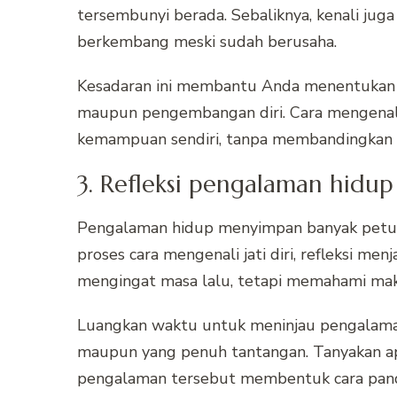
tersembunyi berada. Sebaliknya, kenali jug
berkembang meski sudah berusaha.
Kesadaran ini membantu Anda menentukan ara
maupun pengembangan diri. Cara mengenali ja
kemampuan sendiri, tanpa membandingkan d
3. Refleksi pengalaman hidup
Pengalaman hidup menyimpan banyak petunj
proses cara mengenali jati diri, refleksi me
mengingat masa lalu, tetapi memahami makna
Luangkan waktu untuk meninjau pengalama
maupun yang penuh tantangan. Tanyakan ap
pengalaman tersebut membentuk cara panda