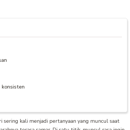
san
 konsisten
ri sering kali menjadi pertanyaan yang muncul saat
rahnya terasa samar. Di satu titik, muncul rasa ingin