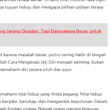
apa tujuan hidup, dan mengapa pilihan-pilihan terasa
ng Jarang Disadari, Tapi Dampaknya Besar untuk
l karena masalah besar, justru sering hadir di tengah
nilah Cara Mengenali Jati Diri menjadi penting, bukan
emahami diri secara utuh dan jujur.
mahami nilai hidup yang Anda pegang. Nilai hidup
 berpikir, bersikap, dan mengambil keputusan. Dalam
menjadi fondasi utama. Banyak orang merasa bingung