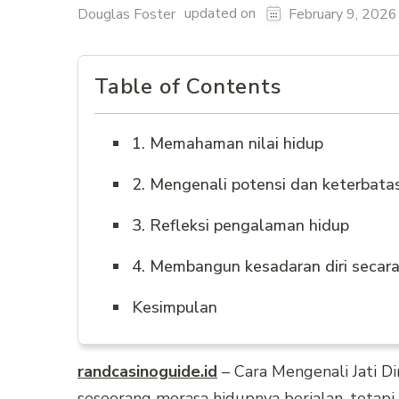
updated on
Douglas Foster
February 9, 2026
Table of Contents
1. Memahaman nilai hidup
2. Mengenali potensi dan keterbata
3. Refleksi pengalaman hidup
4. Membangun kesadaran diri secara
Kesimpulan
randcasinoguide.id
– Cara Mengenali Jati Di
seseorang merasa hidupnya berjalan, tetapi a