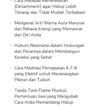
Cara Melepas Kemelekatan
(Detachment) agar Hidup Lebih
Tenang dan Tidak Mudah Terbebani
Mengenal Arti Warna Aura Manusia
dan Rahasia Energi yang Memancar
dari Diri Anda
Hukum Resonansi dalam Hubungan
dan Perannya dalam Membangun
Koneksi yang Sehat
Cara Meditasi Pernapasan 4-7-8
yang Efektif untuk Menenangkan
Pikiran dan Tubuh
Tanda Twin Flame Muncul,
Pertemuan Jiwa yang Mengubah
Cara Anda Memandang Hidup