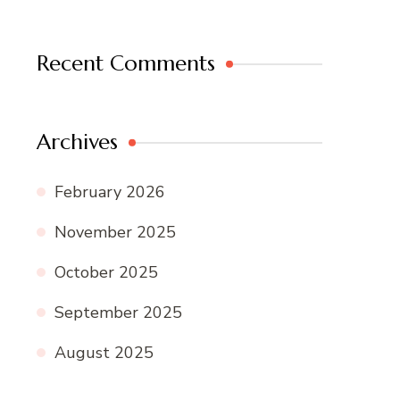
Recent Comments
Archives
February 2026
November 2025
October 2025
September 2025
August 2025