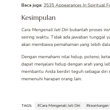
Baca juga:
3535 Appearances In Spiritual 
Kesimpulan
Cara Mengenali Jati Diri
bukanlah proses ins
seiring waktu. Tidak ada jawaban tunggal y
akan membawa pemahaman yang lebih dalam
Dengan memahami nilai hidup, potensi, ket
dapat menjalani hidup dengan arah yang lebi
membantu Anda berdiri teguh sebagai diri se
memenuhi harapan orang lain.
Cara Mengenali Jati Diri
keuntungan M
TAGS: