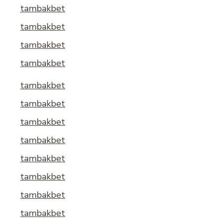
tambakbet
tambakbet
tambakbet
tambakbet
tambakbet
tambakbet
tambakbet
tambakbet
tambakbet
tambakbet
tambakbet
tambakbet