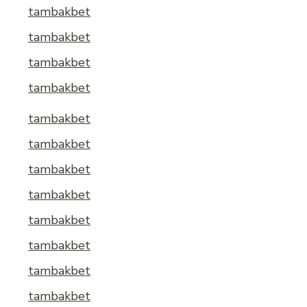
tambakbet
tambakbet
tambakbet
tambakbet
tambakbet
tambakbet
tambakbet
tambakbet
tambakbet
tambakbet
tambakbet
tambakbet