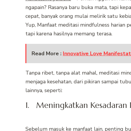
ngapain? Rasanya baru buka mata, tapi kep
cepat, banyak orang mulai melirik satu ke
Yup, Manfaat meditasi mindfulness harian
p
tapi karena hasilnya memang terasa.
Read More :
Innovative Love Manifesta
Tanpa ribet, tanpa alat mahal, meditasi mind
menjaga kesehatan, dari pikiran sampai tubu
lainnya, seperti:
1. Meningkatkan Kesadaran Di
Sebelum masuk ke manfaat lain, penting bu