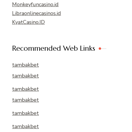
Monkeyfuncasino.id
Libraonlinecasinos.id
KyatCasino.ID
Recommended Web Links
tambakbet
tambakbet
tambakbet
tambakbet
tambakbet
tambakbet