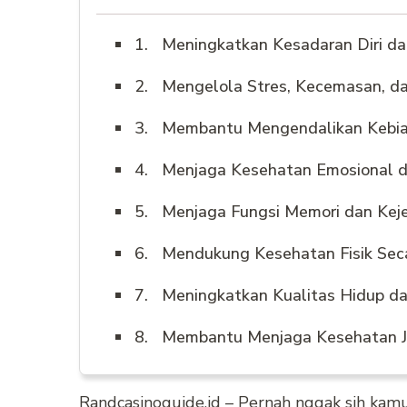
1. Meningkatkan Kesadaran Diri dan
2. Mengelola Stres, Kecemasan, da
3. Membantu Mengendalikan Kebia
4. Menjaga Kesehatan Emosional d
5. Menjaga Fungsi Memori dan Kejer
6. Mendukung Kesehatan Fisik Sec
7. Meningkatkan Kualitas Hidup d
8. Membantu Menjaga Kesehatan J
Randcasinoguide.id
– Pernah nggak sih kamu