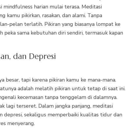
 mindfulness harian mulai terasa. Meditasi
 kamu pikirkan, rasakan, dan alami. Tanpa
lan-pelan terlatih. Pikiran yang biasanya lompat ke
ih peka sama kebutuhan diri sendiri, termasuk kapan
an, dan Depresi
a besar, tapi karena pikiran kamu ke mana-mana.
tunya adalah melatih pikiran untuk tetap di saat ini.
ngenali kecemasan tanpa tenggelam di dalamnya.
ak lagi terseret. Dalam jangka panjang, meditasi
epresi, sekaligus memperbaiki kualitas tidur dan
tres menyerang.