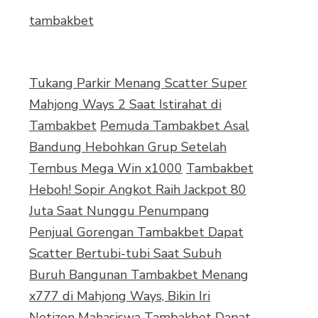
tambakbet
Tukang Parkir Menang Scatter Super
Mahjong Ways 2 Saat Istirahat di
Tambakbet
Pemuda Tambakbet Asal
Bandung Hebohkan Grup Setelah
Tembus Mega Win x1000
Tambakbet
Heboh! Sopir Angkot Raih Jackpot 80
Juta Saat Nunggu Penumpang
Penjual Gorengan Tambakbet Dapat
Scatter Bertubi-tubi Saat Subuh
Buruh Bangunan Tambakbet Menang
x777 di Mahjong Ways, Bikin Iri
Netizen
Mahasiswa Tambakbet Dapat