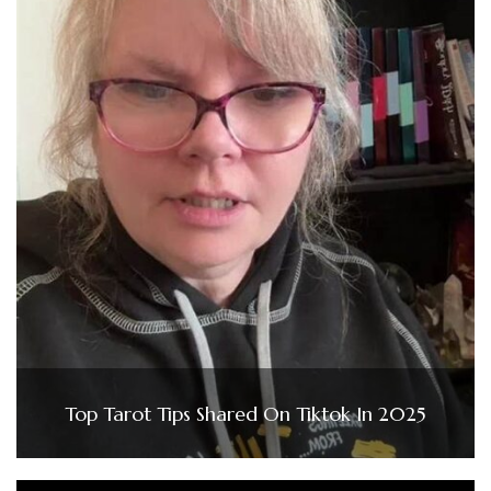
Top Tarot Tips Shared On Tiktok In 2025