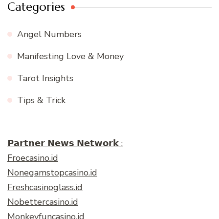
Categories
Angel Numbers
Manifesting Love & Money
Tarot Insights
Tips & Trick
𝗣𝗮𝗿𝘁𝗻𝗲𝗿 𝗡𝗲𝘄𝘀 𝗡𝗲𝘁𝘄𝗼𝗿𝗸 :
Froecasino.id
Nonegamstopcasino.id
Freshcasinoglass.id
Nobettercasino.id
Monkeyfuncasino.id