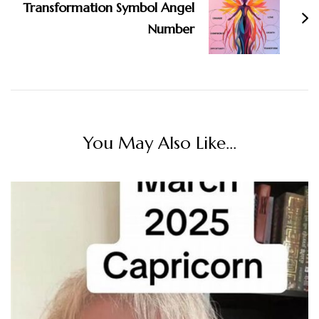
Transformation Symbol Angel
Number
You May Also Like...