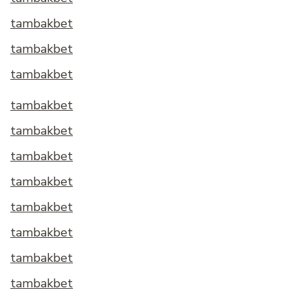
tambakbet
tambakbet
tambakbet
tambakbet
tambakbet
tambakbet
tambakbet
tambakbet
tambakbet
tambakbet
tambakbet