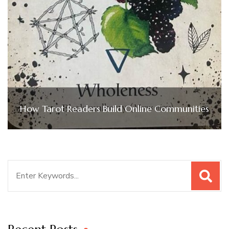
How Tarot Readers Build Online Communities
Search
for: