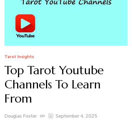
Tarot Insights
Top Tarot Youtube
Channels To Learn
From
on
Douglas Foster
September 4, 2025