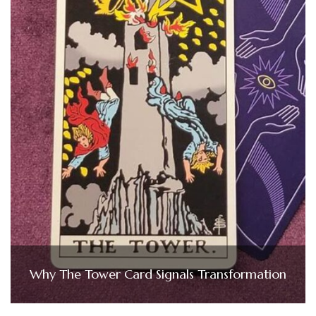
Why The Tower Card Signals Transformation